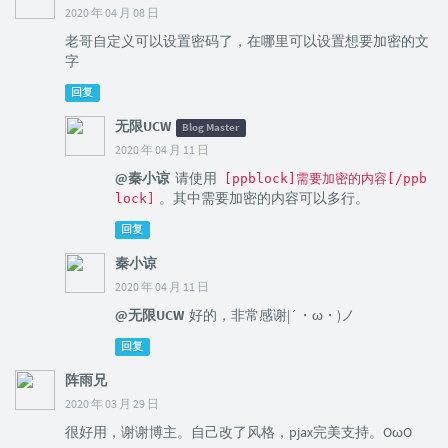
2020 年 04 月 08 日
老哥自定义可以设置密码了，在哪里可以设置想要加密的文
字
回复
无限UCW
Blog Master
2020 年 04 月 11 日
@秦小谅
请使用
[ppblock]需要加密的内容[/ppb
。其中需要加密的内容可以多行。
lock]
回复
秦小谅
2020 年 04 月 11 日
@无限UCW
好的，非常感谢|´・ω・)ノ
回复
阵雨兄
2020 年 03 月 29 日
很好用，谢谢博主。自己改了风格，pjax完美支持。OωO