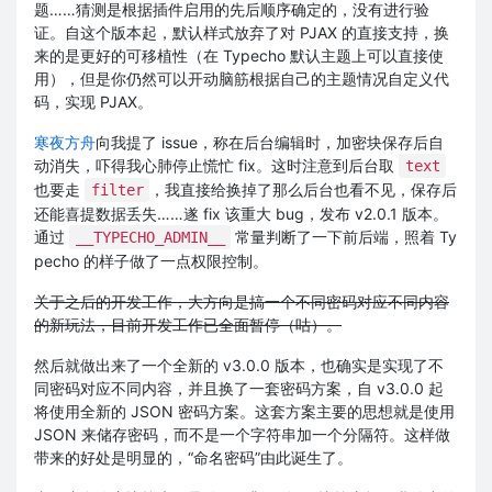
题……猜测是根据插件启用的先后顺序确定的，没有进行验
证。自这个版本起，默认样式放弃了对 PJAX 的直接支持，换
来的是更好的可移植性（在 Typecho 默认主题上可以直接使
用），但是你仍然可以开动脑筋根据自己的主题情况自定义代
码，实现 PJAX。
寒夜方舟
向我提了 issue，称在后台编辑时，加密块保存后自
动消失，吓得我心肺停止慌忙 fix。这时注意到后台取
text
也要走
，我直接给换掉了那么后台也看不见，保存后
filter
还能喜提数据丢失……遂 fix 该重大 bug，发布 v2.0.1 版本。
通过
常量判断了一下前后端，照着 Ty
__TYPECHO_ADMIN__
pecho 的样子做了一点权限控制。
关于之后的开发工作，大方向是搞一个不同密码对应不同内容
的新玩法，目前开发工作已全面暂停（咕）。
然后就做出来了一个全新的 v3.0.0 版本，也确实是实现了不
同密码对应不同内容，并且换了一套密码方案，自 v3.0.0 起
将使用全新的 JSON 密码方案。这套方案主要的思想就是使用
JSON 来储存密码，而不是一个字符串加一个分隔符。这样做
带来的好处是明显的，“命名密码”由此诞生了。