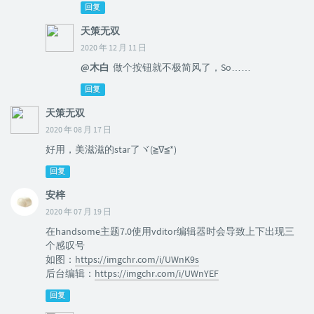
回复
天策无双
2020 年 12 月 11 日
@木白
做个按钮就不极简风了，So……
回复
天策无双
2020 年 08 月 17 日
好用，美滋滋的star了ヾ(≧∇≦*)ゝ
回复
安梓
2020 年 07 月 19 日
在handsome主题7.0使用vditor编辑器时会导致上下出现三
个感叹号
如图：
https://imgchr.com/i/UWnK9s
后台编辑：
https://imgchr.com/i/UWnYEF
回复