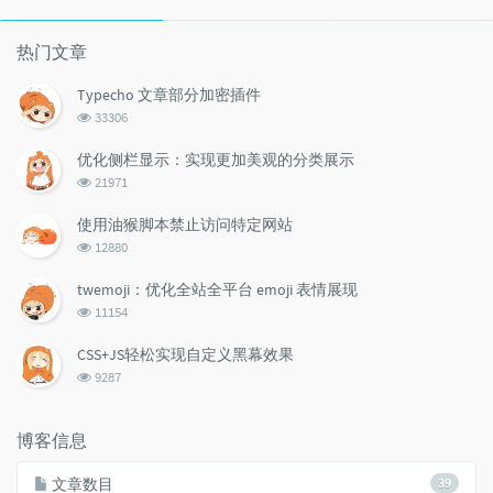
门
新
机
文
评
文
章
论
章
热门文章
Typecho 文章部分加密插件
浏
33306
览
次
优化侧栏显示：实现更加美观的分类展示
数:
浏
21971
览
次
使用油猴脚本禁止访问特定网站
数:
浏
12880
览
次
twemoji：优化全站全平台 emoji 表情展现
数:
浏
11154
览
次
CSS+JS轻松实现自定义黑幕效果
数:
浏
9287
览
次
数:
博客信息
文章数目
39