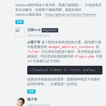
titleshow插件和这个有冲突，两者只能用其一，不知道有没
有办法解决，好想两个都能用啊，都是好插件
titleshow项目地址：
https://github.com/jrotty/Titleshow
回复
无限UCW
Blog Master
2020 年 04 月 20 日
@嘎子哥
这个暂时没有特别好的方案，因为两个插
件都需要挂钩
的
Widget_Abstract_Contents
方法并对内容进行操作，有冲突也是在所
filter
难免的。可以尝试在我的插件的
中第
Plugin.php
157 行后插入以下代码：
if
($value[
'hidden'
]) 
return
 $value;
或更加详细描述你的需求（需要何种情况下何插件
起何作用等），以便我进一步评估。
回复
嘎子哥
2020 年 12 月 12 日