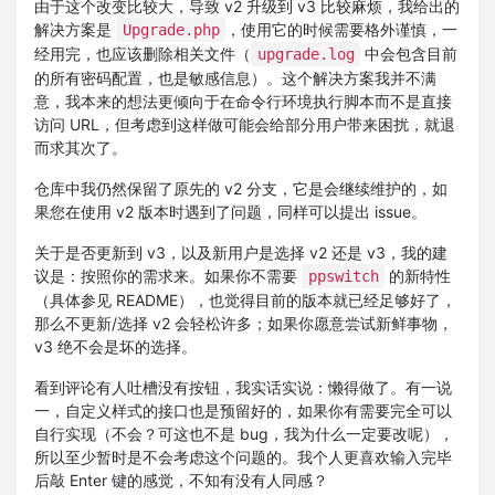
由于这个改变比较大，导致 v2 升级到 v3 比较麻烦，我给出的
解决方案是
，使用它的时候需要格外谨慎，一
Upgrade.php
经用完，也应该删除相关文件（
中会包含目前
upgrade.log
的所有密码配置，也是敏感信息）。这个解决方案我并不满
意，我本来的想法更倾向于在命令行环境执行脚本而不是直接
访问 URL，但考虑到这样做可能会给部分用户带来困扰，就退
而求其次了。
仓库中我仍然保留了原先的 v2 分支，它是会继续维护的，如
果您在使用 v2 版本时遇到了问题，同样可以提出 issue。
关于是否更新到 v3，以及新用户是选择 v2 还是 v3，我的建
议是：按照你的需求来。如果你不需要
的新特性
ppswitch
（具体参见 README），也觉得目前的版本就已经足够好了，
那么不更新/选择 v2 会轻松许多；如果你愿意尝试新鲜事物，
v3 绝不会是坏的选择。
看到评论有人吐槽没有按钮，我实话实说：懒得做了。有一说
一，自定义样式的接口也是预留好的，如果你有需要完全可以
自行实现（不会？可这也不是 bug，我为什么一定要改呢），
所以至少暂时是不会考虑这个问题的。我个人更喜欢输入完毕
后敲 Enter 键的感觉，不知有没有人同感？