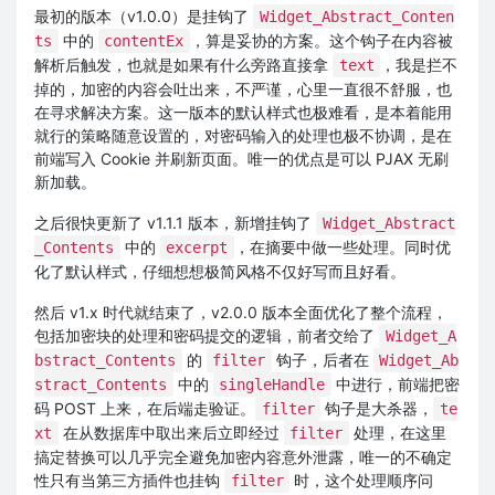
最初的版本（v1.0.0）是挂钩了
Widget_Abstract_Conten
中的
，算是妥协的方案。这个钩子在内容被
ts
contentEx
解析后触发，也就是如果有什么旁路直接拿
，我是拦不
text
掉的，加密的内容会吐出来，不严谨，心里一直很不舒服，也
在寻求解决方案。这一版本的默认样式也极难看，是本着能用
就行的策略随意设置的，对密码输入的处理也极不协调，是在
前端写入 Cookie 并刷新页面。唯一的优点是可以 PJAX 无刷
新加载。
之后很快更新了 v1.1.1 版本，新增挂钩了
Widget_Abstract
中的
，在摘要中做一些处理。同时优
_Contents
excerpt
化了默认样式，仔细想想极简风格不仅好写而且好看。
然后 v1.x 时代就结束了，v2.0.0 版本全面优化了整个流程，
包括加密块的处理和密码提交的逻辑，前者交给了
Widget_A
的
钩子，后者在
bstract_Contents
filter
Widget_Ab
中的
中进行，前端把密
stract_Contents
singleHandle
码 POST 上来，在后端走验证。
钩子是大杀器，
filter
te
在从数据库中取出来后立即经过
处理，在这里
xt
filter
搞定替换可以几乎完全避免加密内容意外泄露，唯一的不确定
性只有当第三方插件也挂钩
时，这个处理顺序问
filter