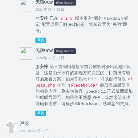
无限UCW
Blog Master
2021 年 06 月 23 日
@安梓
已在
版本引入“额外 Markdown 标
3.1.0
记”配置项用于解决此问题，将其设置为“关闭”即
可。
回复
无限UCW
Blog Master
2020 年 07 月 27 日
@安梓
第三方编辑器接管前台解析时会出现这种问
题，这是由于插件的实现方式决定的，目前没有较
好的兼容方案。如果你熟悉 PHP，可以自行修改
Pl
中对
前后添加感叹号
ugin.php
$placeholder
的相关内容，删去为兼容 Typecho 1.1 正式版而添加
的感叹号即可。如果你不熟悉 PHP，或对这部分功
能确有需求，请移步 GitHub issue。感谢您的支持。
回复
严明
2020 年 05 月 15 日