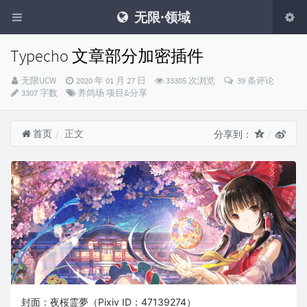
无限·领域
Typecho 文章部分加密插件
Blog
发
无限UCW
2020 年 01 月 27 日
33305 次浏览
39 条评论
Master：
布
分
3307 字数
养鸽场
项目&分享
时
类：
间：
首页
正文
分享到：
封面：夜桜霊夢（Pixiv ID：47139274）