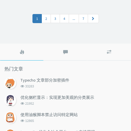
1
2
3
4
...
7
热
最
随
门
新
机
文
评
文
章
论
章
热门文章
Typecho 文章部分加密插件
浏
33283
览
次
优化侧栏显示：实现更加美观的分类展示
数:
浏
21952
览
次
使用油猴脚本禁止访问特定网站
数:
浏
12865
览
次