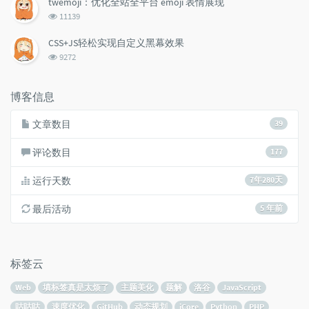
twemoji：优化全站全平台 emoji 表情展现
数:
浏
11139
览
次
CSS+JS轻松实现自定义黑幕效果
数:
浏
9272
览
次
数:
博客信息
文章数目
39
评论数目
177
运行天数
7年280天
最后活动
5 年前
标签云
Web
填标签真是太烦了
主题美化
题解
洛谷
JavaScript
咕咕咕
速度优化
GitHub
动态规划
iCore
Python
PHP