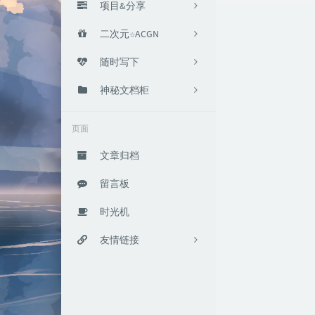
项目&分享
养鸽场
二次元☆ACGN
5
搬运
动漫
随时写下
2
1
小黑板
追番笔记
随笔
神秘文档柜
21
2
2
『学』习研究
Notes
#Private
23
0
1
页面
别的东西
#Protected
3
4
文章归档
#Other
8
留言板
时光机
友情链接
总览
小春日和