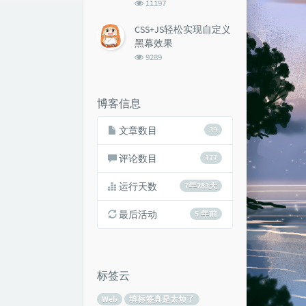
浏
11197
览
次
CSS+JS轻松实现自定义
数:
黑幕效果
浏
9289
览
次
数:
博客信息
文章数目
39
评论数目
177
运行天数
7年283天
最后活动
5 年前
标签云
Web
填标签真是太烦了