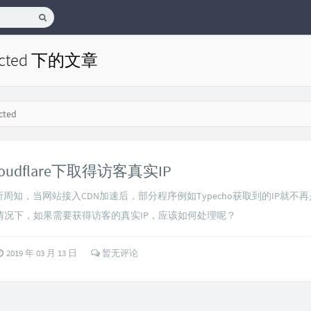
ected 下的文章
cted
loudflare下取得访客真实IP
所周知，当网站接入CDN加速后，部分程序例如Typecho获取到的IP就不
种情况下，如果需要获得访客的真实IP，应该如何处理呢？
2019 年 03 月 13 日
暂无评论