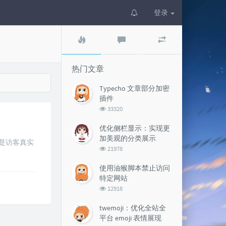
登录
热
最
随
门
新
机
文
评
文
章
论
章
热门文章
Typecho 文章部分加密
插件
浏
33320
览
次
优化侧栏显示：实现更
数:
加美观的分类展示
再是访客真实
浏
21978
览
次
使用油猴脚本禁止访问
数:
特定网站
浏
12918
览
次
twemoji：优化全站全
数:
平台 emoji 表情展现