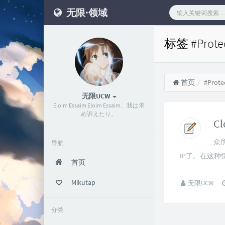
无限·领域
标签 #Prot
首页
#Prote
无限UCW
Eloim Essaim Eloim Essaim、我は求
め诉えたり。
C
众
导航
IP了。在这
首页
Mikutap
无限UCW
分类