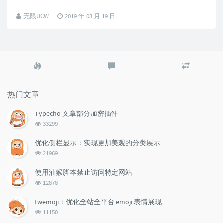
无限UCW
2019 年 03 月 19 日
热
最
随
门
新
机
文
评
文
章
论
章
热门文章
Typecho 文章部分加密插件
浏
33299
览
次
优化侧栏显示：实现更加美观的分类展示
数:
浏
21969
览
次
使用油猴脚本禁止访问特定网站
数:
浏
12878
览
次
twemoji：优化全站全平台 emoji 表情展现
数:
浏
11150
览