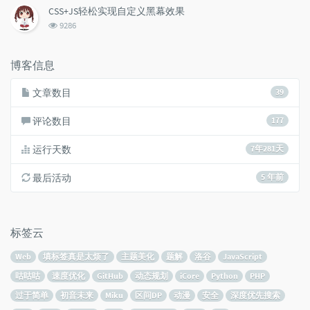
次
CSS+JS轻松实现自定义黑幕效果
数:
浏
9286
览
次
数:
博客信息
文章数目
39
评论数目
177
运行天数
7年281天
最后活动
5 年前
标签云
Web
填标签真是太烦了
主题美化
题解
洛谷
JavaScript
咕咕咕
速度优化
GitHub
动态规划
iCore
Python
PHP
过于简单
初音未来
Miku
区间DP
动漫
安全
深度优先搜索