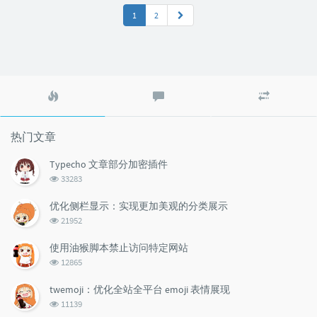
1
2
热
最
随
门
新
机
文
评
文
章
论
章
热门文章
Typecho 文章部分加密插件
浏
33283
览
次
优化侧栏显示：实现更加美观的分类展示
数:
浏
21952
览
次
使用油猴脚本禁止访问特定网站
数:
浏
12865
览
次
twemoji：优化全站全平台 emoji 表情展现
数:
浏
11139
览