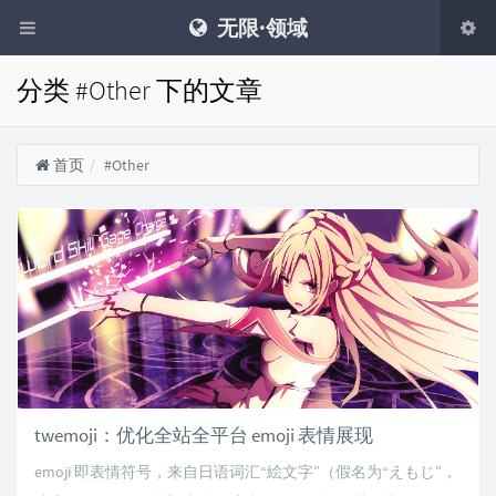
无限·领域
分类 #Other 下的文章
首页
#Other
twemoji：优化全站全平台 emoji 表情展现
emoji 即表情符号，来自日语词汇“絵文字”（假名为“えもじ”，