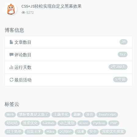
次
CSS+JS轻松实现自定义黑幕效果
数:
浏
9272
览
次
数:
博客信息
文章数目
39
评论数目
177
运行天数
7年280天
最后活动
5 年前
标签云
Web
填标签真是太烦了
主题美化
题解
洛谷
JavaScript
咕咕咕
速度优化
GitHub
动态规划
iCore
Python
PHP
过于简单
初音未来
Miku
区间DP
动漫
安全
深度优先搜索