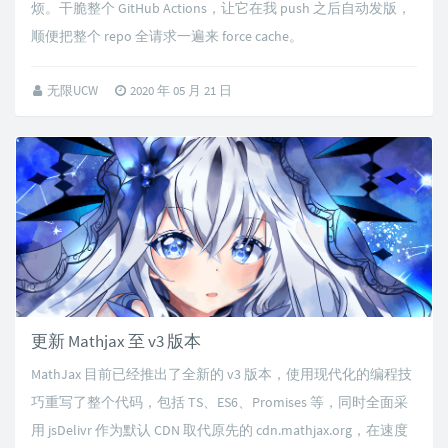
烦。干脆整个 GitHub Actions，让它在我 push 之后自动发版，
顺便把整个 repo 全请求一遍来 force cache。
无限UCW
2020 年 05 月 21 日
更新 Mathjax 至 v3 版本
MathJax 目前已经推出了全新的 v3 版本，使用现代化的编程技
巧重写了整个代码，包括 TS、ES6、Promises 等，同时全面采
用 jsDelivr 作为默认 CDN 取代原先的 cdn.mathjax.org，在速度