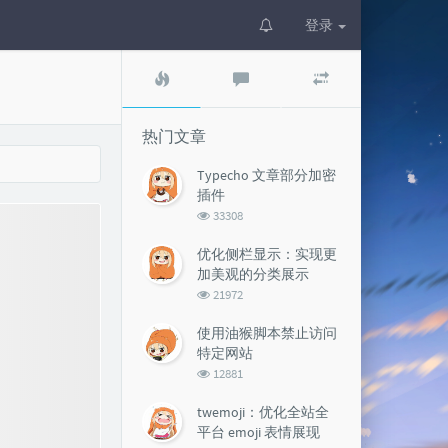
登录
热
最
随
门
新
机
文
评
文
章
论
章
热门文章
Typecho 文章部分加密
插件
浏
33308
览
次
优化侧栏显示：实现更
数:
加美观的分类展示
浏
21972
览
次
使用油猴脚本禁止访问
数:
特定网站
浏
12881
览
次
twemoji：优化全站全
数:
平台 emoji 表情展现