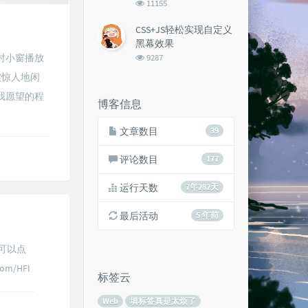
浏
11155
览
次
CSS+JS轻松实现自定义
数:
黑幕效果
浏
时小窗播放
9287
览
实惊人地闲
次
数:
我愿望的程
博客信息
文章数目
39
评论数目
177
运行天数
7年282天
最后活动
5 年前
况可以点
om/HFI
标签云
Web
填标签真是太烦了