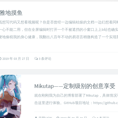
雅地摸鱼
既想写代码又想看视频呢？你是否曾经一边编辑枯燥的文档一边幻想着同
一心不能二用，但在全屏编辑时打开一个不被遮挡的小窗口上上b站也确
便地偷税我的身心健康，我翻出八百年不动的易语言稍微构造了一个实现
2019 年 03 月 27 日
3 条评论
Mikutap——定制级别的创意享受
就在刚刚我为自己的博客部署了Mikutap，具体情
击这里进行体验。GitHub项目地址：https://github.c
Program...