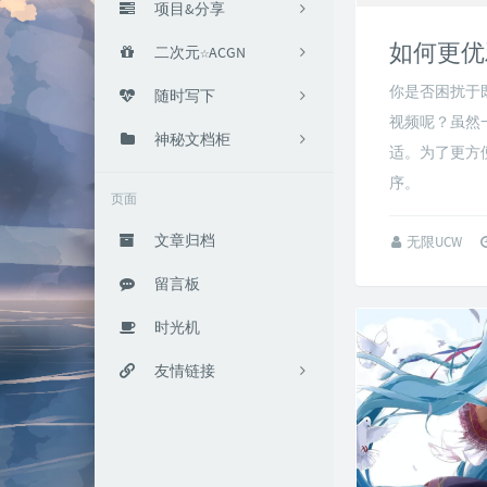
项目&分享
如何更优
养鸽场
二次元☆ACGN
5
你是否困扰于
搬运
动漫
随时写下
2
1
视频呢？虽然
小黑板
追番笔记
随笔
神秘文档柜
21
2
2
适。为了更方
『学』习研究
Notes
#Private
序。
23
0
1
页面
别的东西
#Protected
3
4
文章归档
无限UCW
#Other
8
留言板
时光机
友情链接
总览
小春日和