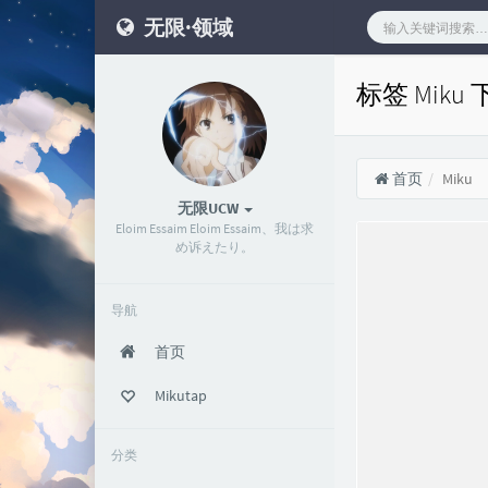
无限·领域
标签 Miku
首页
Miku
无限UCW
Eloim Essaim Eloim Essaim、我は求
め诉えたり。
导航
首页
Mikutap
分类