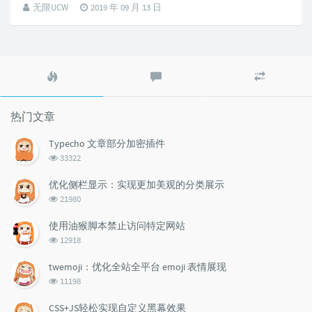
无限UCW
2019 年 09 月 13 日
热
最
随
门
新
机
文
评
文
章
论
章
热门文章
Typecho 文章部分加密插件
浏
33322
览
次
优化侧栏显示：实现更加美观的分类展示
数:
浏
21980
览
次
使用油猴脚本禁止访问特定网站
数:
浏
12918
览
次
twemoji：优化全站全平台 emoji 表情展现
数:
浏
11198
览
次
CSS+JS轻松实现自定义黑幕效果