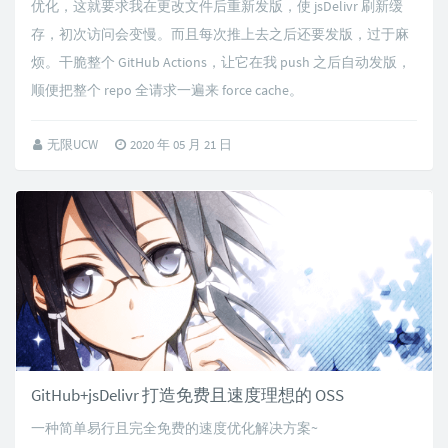
优化，这就要求我在更改文件后重新发版，使 jsDelivr 刷新缓
存，初次访问会变慢。而且每次推上去之后还要发版，过于麻
烦。干脆整个 GitHub Actions，让它在我 push 之后自动发版，
顺便把整个 repo 全请求一遍来 force cache。
无限UCW
2020 年 05 月 21 日
GitHub+jsDelivr 打造免费且速度理想的 OSS
一种简单易行且完全免费的速度优化解决方案~