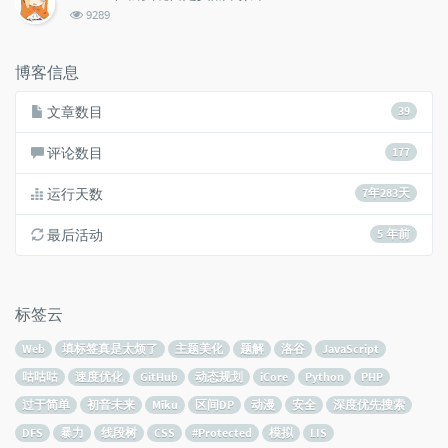
数:
浏
9289
览
次
数:
博客信息
文章数目
39
评论数目
177
运行天数
7年283天
最后活动
5 年前
标签云
Web
填标签真是太烦了
主题美化
题解
洛谷
JavaScript
咕咕咕
速度优化
GitHub
动态规划
iCore
Python
PHP
过于简单
初音未来
Miku
区间DP
动漫
安全
深度优先搜索
DFS
暴力
线段树
CSS
#Protected
模拟
LIS