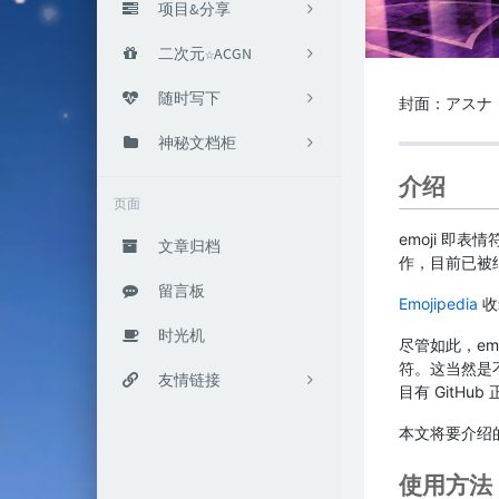
项目&分享
养鸽场
二次元☆ACGN
5
搬运
动漫
随时写下
2
1
封面：アスナ（Pi
小黑板
追番笔记
随笔
神秘文档柜
21
2
2
介绍
『学』习研究
Notes
#Private
23
0
1
页面
别的东西
#Protected
3
4
emoji 即
文章归档
作，目前已被纳
#Other
8
留言板
Emojipedia
收
时光机
尽管如此，em
符。这当然是不
友情链接
目有 GitHu
总览
本文将要介绍的
小春日和
使用方法