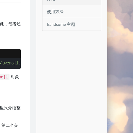
使用方法
。因此，笔者还
handsome 主题
/twemoji.min.js"
>
</
script
>
对象
moji
里只介绍整
；第二个参