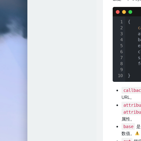
gyro永不抽风！
kali博客
1
{

2
c
3
    a
4
    b
5
    e
6
    c
7
    s
8
    f
9
10
}
callbac
URL。
attribu
attribu
属性。
是
base
数值。