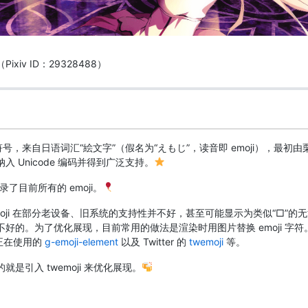
xiv ID：29328488）
表情符号，来自日语词汇“絵文字”（假名为“えもじ”，读音即 emoji），最初
入 Unicode 编码并得到广泛支持。
录了目前所有的 emoji。
oji 在部分老设备、旧系统的支持性并不好，甚至可能显示为类似“□”的
好的。为了优化展现，目前常用的做法是渲染时用图片替换 emoji 字符
b 正在使用的
g-emoji-element
以及 Twitter 的
twemoji
等。
就是引入 twemoji 来优化展现。