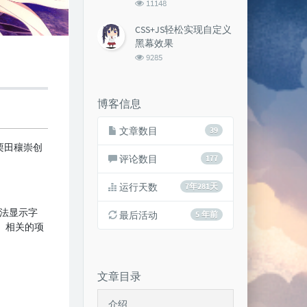
浏
11148
览
次
CSS+JS轻松实现自定义
数:
黑幕效果
浏
9285
览
次
数:
博客信息
文章数目
39
由栗田穰崇创
评论数目
177
运行天数
7年281天
无法显示字
最后活动
5 年前
。相关的项
文章目录
介绍