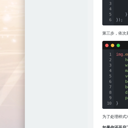
3
     
4
5
    })
6
});
第三步，依次
1
img
.e
2
h
3
w
4
m
5
v
6
b
7
b
8
d
9
p
10
}
为了处理样式
如果你还开启了