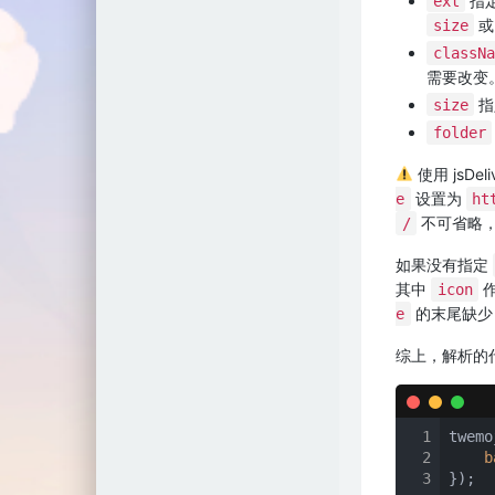
指定
ext
size
classNa
需要改变
指
size
folder
使用 jsDe
设置为
e
ht
不可省略
/
如果没有指定
其中
icon
的末尾缺
e
综上，解析的
1
twemo
2
b
3
});