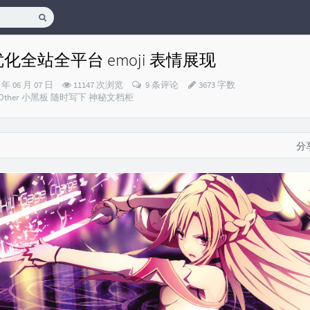
：优化全站全平台 emoji 表情展现
0 年 06 月 07 日
11147 次浏览
9 条评论
3673 字数
Other
小黑板
随时写下
神秘文档柜
分