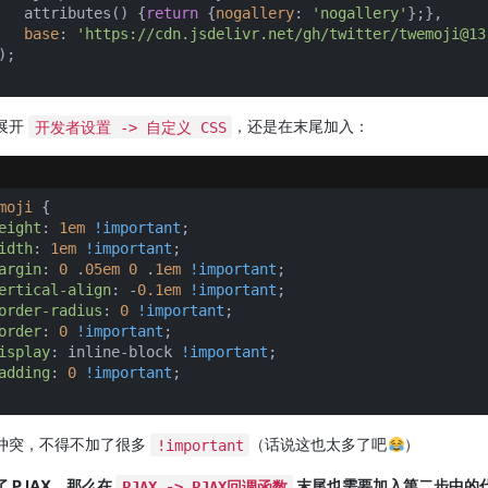
   attributes() {
return
 {
nogallery
: 
'nogallery'
};},

base
: 
'https://cdn.jsdelivr.net/gh/twitter/twemoji@13
;

展开
，还是在末尾加入：
开发者设置 -> 自定义 CSS
moji
 {

eight
: 
1em
!important
;

idth
: 
1em
!important
;

argin
: 
0
 .
05em
0
 .
1em
!important
;

ertical-align
: -
0.1em
!important
;

order-radius
: 
0
!important
;

order
: 
0
!important
;

isplay
: inline-block 
!important
;

adding
: 
0
!important
;

冲突，不得不加了很多
（话说这也太多了吧
）
!important
 PJAX，那么在
末尾也需要加入第二步中的
PJAX -> PJAX回调函数