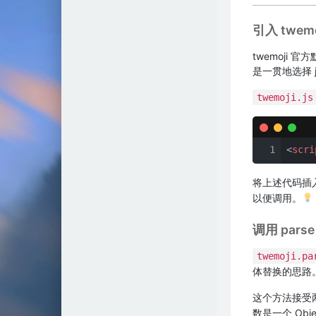
阿珏博客
引入 twemoj
方舟基地
twemoji
皮皮凛の家
是一贯地选择 
忆梦小站
twemoji.js
星路博客
MYELF
1
<
scri
迷话栈
将上述代码插入
以便调用。
Gamesme
调用 pars
ssr's blog
twemoji.pa
Bert's blog
体替换的思路
Spaceless
这个方法接受
数是一个 Ob