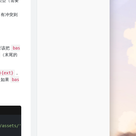
类型（需要
s 有冲突则
，应该把
bas
（末尾的
，
}{ext}
，如果
bas
/assets/'