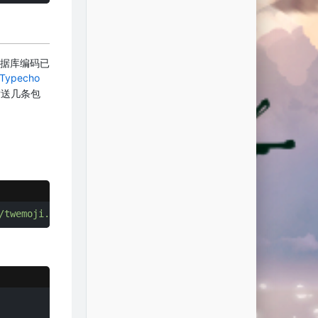
即数据库编码已
Typecho
发送几条包
：
/twemoji.min.js"
>
</
script
>