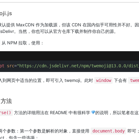
i.js
 官方默认提供 MaxCDN 作为加载源，但该 CDN 在国内似乎可用性并不好
jsDelivr。当然，你也可以从官方仓库下载并制作你自己的源。
从 NPM 拉取，使用：
pt
src
=
"https://cdn.jsdelivr.net/npm/twemoji@13.0.0/dist
到网页中适当的位置，即可引入 twemoji。此时
下会有
window
twe
e 方法
方法的详细用法在 README 中有很科学
的说明，所以笔者在这
rse()
。
两个参数：第一个参数是解析的对象，直接使用
即可
document.body
ject，包含一些选项：