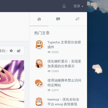
登录
热
最
随
门
新
机
文
评
文
章
论
章
热门文章
Typecho 文章部分加密
插件
享到：
浏
33292
览
次
优化侧栏显示：实现更
数:
加美观的分类展示
浏
21963
览
次
使用油猴脚本禁止访问
数:
特定网站
浏
12874
览
次
twemoji：优化全站全
数:
平台 emoji 表情展现