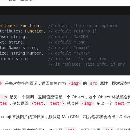
allback
: 
Function
,   
// default the common replacer
ttributes: 
Function
, 
// default returns {}
ase: string,         
// default MaxCDN
xt: string,          
// default ".png"
lassName: string,    
// default "emoji"
ize: string|number,  
// default "72x72"
older: string        
// in case it's specified
// it replaces .size info, if any
是每次替换的回调，返回值将作为
的
属性，即对应替
k
<img>
src
是另一个回调，返回值应该是一个 Object，这个 Object 将被整合
tes
，例如返回
就会使
多出一个
tes
{test: 'test'}
<img>
test="
 emoji 替换图片的加载源，默认是 MaxCDN，稍后笔者将会给出 jsDeliv