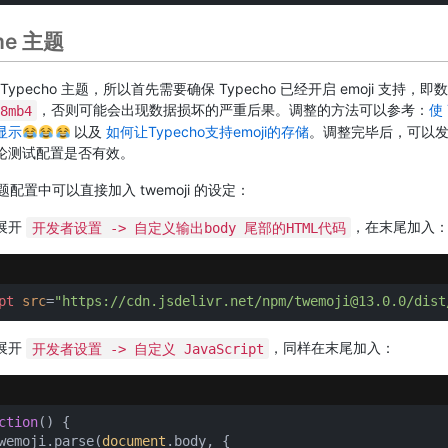
me 主题
 是 Typecho 主题，所以首先需要确保 Typecho 已经开启 emoji 支持，
，否则可能会出现数据损坏的严重后果。调整的方法可以参考：
使 
8mb4
的显示
以及
如何让Typecho支持emoji的存储
。调整完毕后，可以
的评论测试配置是否有效。
 主题配置中可以直接加入 twemoji 的设定：
展开
，在末尾加入
开发者设置 -> 自定义输出body 尾部的HTML代码
pt
src
=
"https://cdn.jsdelivr.net/npm/twemoji@13.0.0/dist
展开
，同样在末尾加入：
开发者设置 -> 自定义 JavaScript
ction
(
) 
{

wemoji.parse(
document
.body, {
