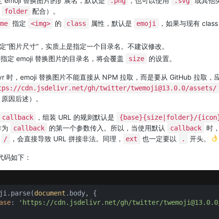
 emoji 替换图片的扩展名，默认是
，也可以使用
或其他
.png
.svg
或
配合）。
folder
指定
的
属性，默认是
，如果与现有 clas
me
<img>
class
emoji
。
定“图片尺寸”，实质上是指定一个目录名。不建议修改。
指定 emoji 替换图片的目录名，将会覆盖
的设置。
size
livr 时，emoji 替换图片不能直接从 NPM 拉取，而是要从 GitHub 拉取
tps://cdn.jsdelivr.net/gh/twitter/twemoji@13.0.0/assets/
，原因后述）。
，组装 URL 的规则默认是
callback
{base}{size|folder}/{icon
作为
的第一个参数传入。所以，当使用默认
时
callback
callback
少
，会直接导致 URL 拼接非法。同理，
也一定要以
开头。
/
ext
.
代码如下：
ji.parse(
document
.body, {

ase
: 
'https://cdn.jsdelivr.net/gh/twitter/twemoji@13.0.0