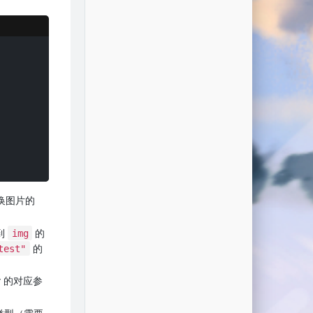
换图片的
到
的
img
的
test"
r 的对应参