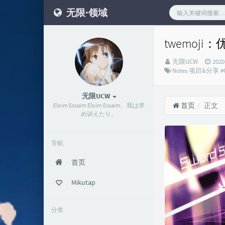
无限·领域
twemoji
Blog
发
无限UCW
202
Master：
分
布
Notes
项目&分享
#
类：
时
间：
无限UCW
首页
正文
Eloim Essaim Eloim Essaim、我は求
め诉えたり。
导航
首页
Mikutap
分类