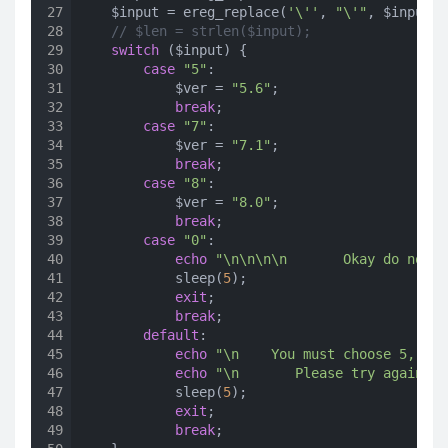
27
    $input = ereg_replace(
'\''
, 
"\'"
, $input);

28
// $len = strlen($input);
29
switch
 ($input) {

30
case
"5"
:

31
            $ver = 
"5.6"
;

32
break
;

33
case
"7"
:

34
            $ver = 
"7.1"
;

35
break
;

36
case
"8"
:

37
            $ver = 
"8.0"
;

38
break
;

39
case
"0"
:

40
echo
"\n\n\n\n       Okay do nothi
41
            sleep(
5
);

42
exit
;

43
break
;

44
default
:

45
echo
"\n    You must choose 5, 7 o
46
echo
"\n       Please try again...
47
            sleep(
5
);

48
exit
;

49
break
;
