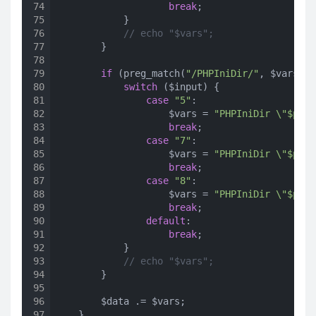
74
break
;

75
            }

76
// echo "$vars";
77
        }

78
79
if
 (preg_match(
"/PHPIniDir/"
, $vars)) {
80
switch
 ($input) {

81
case
"5"
:

82
                    $vars = 
"PHPIniDir \"$php5
83
break
;

84
case
"7"
:

85
                    $vars = 
"PHPIniDir \"$php7
86
break
;

87
case
"8"
:

88
                    $vars = 
"PHPIniDir \"$php8
89
break
;

90
default
:

91
break
;

92
            }

93
// echo "$vars";
94
        }

95
96
        $data .= $vars;

97
    }
