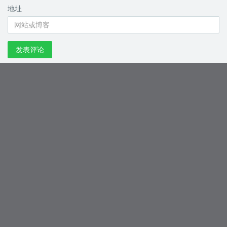
地址
发表评论
4 条评论
gtrfe
2022 年 10 月 08 日
赞一个
回复
Abin
2022 年 01 月 14 日
十分感谢, 已配置成功,
话说 httpd.conf 的LoadModule php_module
php8 居然不是LoadModule php8_module.
回复