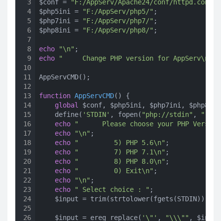
3
$conf = 
"F:/AppServ/Apache24/conf/httpd.conf"
;

4
$php5ini = 
"F:/AppServ/php5/"
;

5
$php7ini = 
"F:/AppServ/php7/"
;

6
$php8ini = 
"F:/AppServ/php8/"
;

7
8
echo
"\n"
9
echo
"     Change PHP version for AppServ\n\n"
10
11
AppServCMD();

12
13
function
AppServCMD
()
{

14
global
 $conf, $php5ini, $php7ini, $php8ini;
15
    define(
'STDIN'
, fopen(
"php://stdin"
, 
"r"
))
16
echo
"      Please choose your PHP Version
17
echo
"\n"
;

18
echo
"         5) PHP 5.6\n"
;

19
echo
"         7) PHP 7.1\n"
;

20
echo
"         8) PHP 8.0\n"
;

21
echo
"         0) Exit\n"
;

22
echo
"\n"
;

23
echo
" Select choice : "
;

24
    $input = trim(strtolower(fgets(STDIN)));

25
26
    $input = ereg_replace(
'\"'
, 
"\\\""
, $input