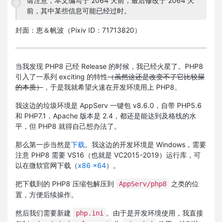
请注意，本文编写于 2064 天前，最后修改于 2064 天
前，其中某些信息可能已经过时。
封面：恵＆帆波（Pixiv ID：71713820）
当我发现 PHP8 已经 Release 的时候，我已经火星了。PHP8
引入了一系列 exciting 的特性
（虽然这还是改变不了它比较屎
的本质）
，于是我就希望火速在开发环境用上 PHP8。
我这边的垃圾环境是 AppServ 一键包 v8.6.0，自带 PHP5.6
和 PHP7.1，Apache 版本是 2.4，都还是能达到及格线的水
平，但 PHP8 就得自己想办法了。
那么第一步当然是
下载
。我这边的开发环境是 Windows，需要
注意 PHP8 需要 VS16（也就是 VC2015-2019）运行库，可
以在微软官网下载（
x86
x64
）。
把下载到的 PHP8 压缩包解压到
之类的位
AppServ/php8
置，方便后续操作。
然后我们需要新建
。由于是开发环境使用，我直接
php.ini