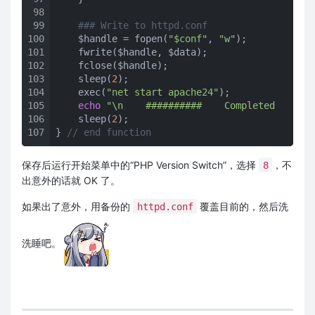
98
99
### Write to httpd.conf
100
    $handle = fopen(
"$conf"
, 
"w"
);

101
    fwrite($handle, $data);

102
    fclose($handle);

103
    sleep(
2
);

104
    exec(
"net start apache24"
);

105
echo
"\n    ##########    Completed     ##
106
    sleep(
2
);

107
} 
// end function
保存后运行开始菜单中的“PHP Version Switch”，选择
，不
8
出意外的话就 OK 了。
如果出了意外，用备份的
覆盖目前的，然后洗
httpd.conf
洗睡吧。