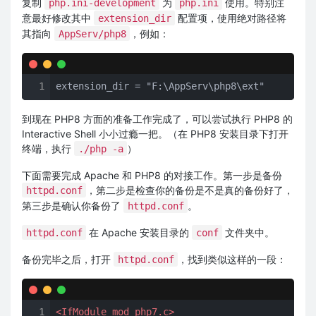
复制
为
使用。特别注
php.ini-development
php.ini
意最好修改其中
配置项，使用绝对路径将
extension_dir
其指向
，例如：
AppServ/php8
1
extension_dir = "F:\AppServ\php8\ext"
到现在 PHP8 方面的准备工作完成了，可以尝试执行 PHP8 的
Interactive Shell 小小过瘾一把。（在 PHP8 安装目录下打开
终端，执行
）
./php -a
下面需要完成 Apache 和 PHP8 的对接工作。第一步是备份
，第二步是检查你的备份是不是真的备份好了，
httpd.conf
第三步是确认你备份了
。
httpd.conf
在 Apache 安装目录的
文件夹中。
httpd.conf
conf
备份完毕之后，打开
，找到类似这样的一段：
httpd.conf
1
<IfModule mod_php7.c>