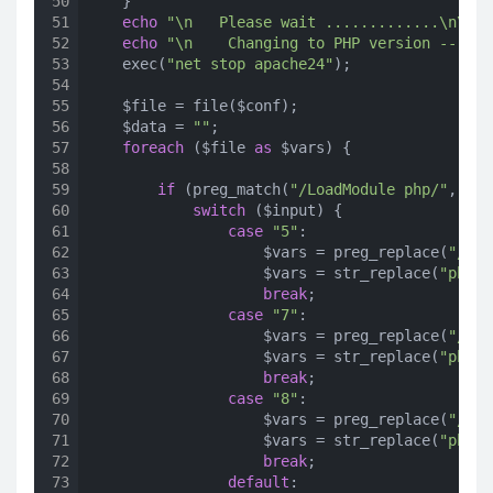
50
    }

51
echo
"\n   Please wait .............\n\n"
;

52
echo
"\n    Changing to PHP version ------
53
    exec(
"net stop apache24"
);

54
55
    $file = file($conf);

56
    $data = 
""
;

57
foreach
 ($file 
as
 $vars) {

58
59
if
 (preg_match(
"/LoadModule php/"
, $va
60
switch
 ($input) {

61
case
"5"
:

62
                    $vars = preg_replace(
"/php
63
                    $vars = str_replace(
"php_m
64
break
;

65
case
"7"
:

66
                    $vars = preg_replace(
"/php
67
                    $vars = str_replace(
"php_m
68
break
;

69
case
"8"
:

70
                    $vars = preg_replace(
"/php
71
                    $vars = str_replace(
"php8_
72
break
;

73
default
:
