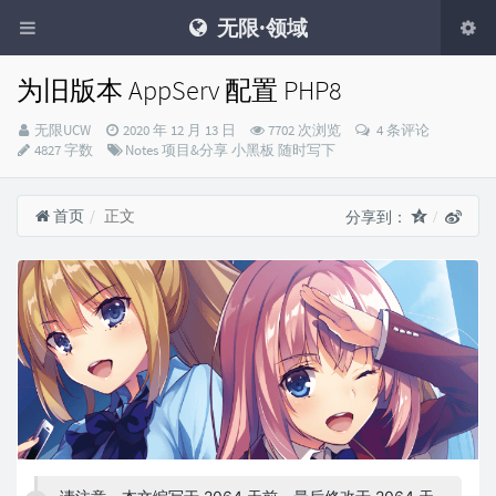
无限·领域
为旧版本 AppServ 配置 PHP8
Blog
发
无限UCW
2020 年 12 月 13 日
7702 次浏览
4 条评论
Master：
布
分
4827 字数
Notes
项目&分享
小黑板
随时写下
时
类：
间：
首页
正文
分享到：