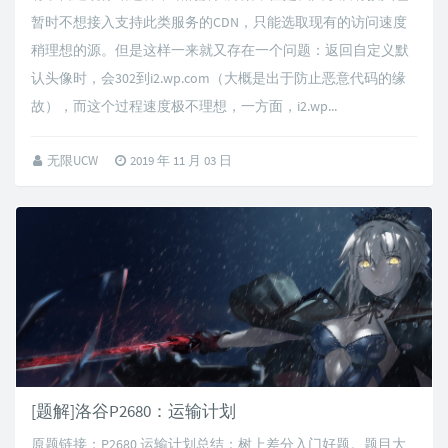
暂时不想接入支持此类服务的CDN，只能选取现有的访问速度
稍理想的源。但是这样一来就又存在一个问题：返回自定义默
认头像时，会302到i2.wp.com（大概是出于防止恶意代码的缘
故），而这个过程速度极不理想，一方面，i2.wp...
无限UCW
2019 年 11 月 03 日
[题解]洛谷P2680：运输计划
原题链接：P2680 运输计划总结：树上差分入门好题。题目大