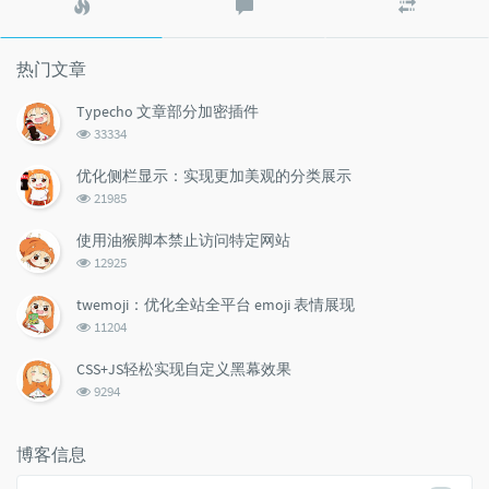
门
新
机
文
评
文
章
论
章
热门文章
Typecho 文章部分加密插件
浏
33334
览
次
优化侧栏显示：实现更加美观的分类展示
数:
浏
21985
览
次
使用油猴脚本禁止访问特定网站
数:
浏
12925
览
次
twemoji：优化全站全平台 emoji 表情展现
数:
浏
11204
览
次
CSS+JS轻松实现自定义黑幕效果
数:
浏
9294
览
次
数:
博客信息