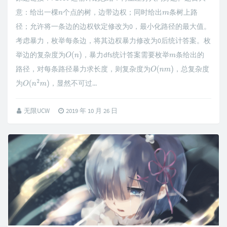
意：给出一棵
个点的树，边带边权；同时给出
条树上路
n
m
径；允许将一条边的边权钦定修改为0，最小化路径的最大值。
考虑暴力，枚举每条边，将其边权暴力修改为0后统计答案。枚
举边的复杂度为
，暴力dfs统计答案需要枚举
条给出的
O
(
n
)
m
路径，对每条路径暴力求长度，则复杂度为
，总复杂度
O
(
n
m
)
为
，显然不可过...
O
(
n
2
m
)
无限UCW
2019 年 10 月 26 日