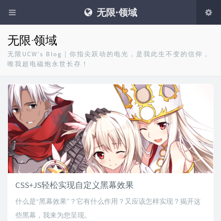
无限·领域
无限·领域
无限UCW's Blog | 你指尖跃动的电光，是我此生不变的信仰，
唯我超电磁炮永世长存！
CSS+JS轻松实现自定义黑幕效果
什么是“黑幕效果”？它有什么作用？又应该怎样实现？揭开这
些黑幕，我来为您呈现。