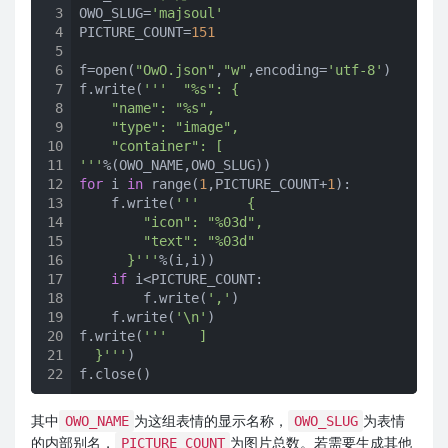
3
OWO_SLUG=
'majsoul'
4
PICTURE_COUNT=
151
5
6
f=open(
"OwO.json"
,
"w"
,encoding=
'utf-8'
)

7
f.write(
'''  "%s": {

8
    "name": "%s",

9
    "type": "image",

10
    "container": [

11
'''
12
for
 i 
in
 range(
1
,PICTURE_COUNT+
1
):

13
    f.write(
'''      {

14
        "icon": "%03d",

15
        "text": "%03d"

16
      }'''
%(i,i))

17
if
 i<PICTURE_COUNT:

18
        f.write(
','
)

19
    f.write(
'\n'
)

20
f.write(
'''    ]

21
  }'''
)

22
f.close()
其中
为这组表情的显示名称，
为表情
OWO_NAME
OWO_SLUG
的内部别名，
为图片总数。若需要生成其他
PICTURE_COUNT