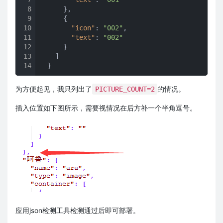
8
      },

9
      {

10
"icon"
: 
"002"
,

11
"text"
: 
"002"
12
      }

13
    ]

14
  }
为方便起见，我只列出了
的情况。
PICTURE_COUNT=2
插入位置如下图所示，需要视情况在后方补一个半角逗号。
应用json检测工具检测通过后即可部署。