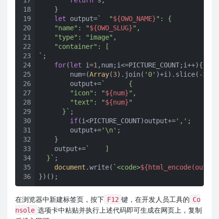
18
    }

19
let
 output=
`  "
${OWO_NAME}
": {

20
    "name": "
${OWO_SLUG}
",

21
    "type": "image",

22
    "container": [

23
`
;

24
for
(
let
 i=
1
,num;i<=PICTURE_COUNT;i++){

25
        num=(
Array
(
3
).join(
'0'
)+i).slice(
-3
);

26
        output+=
`      {

27
        "icon": "
${num}
",

28
        "text": "
${num}
"

29
      }`
;

30
if
(i<PICTURE_COUNT)output+=
','
;

31
        output+=
'\n'
;

32
    }

33
    output+=
`    ]

34
  }`
;

35
document
.write(
`<code>
${html_encode(output
36
})();
在浏览器中新建标签页，按下
键，在开发人员工具的
F12
Co
选项卡中粘贴并执行上述代码即可生成在网页上，复制
nsole