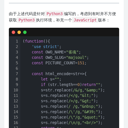
由于上述代码是针对
编写的，考虑到有时并不方便
Python3
获取
执行环境，补充一个
版本：
Python3
JavaScript
1
(
function
(
)
2
    'use strict'
;

3
const
 OWO_NAME=
"雀魂"
;

4
const
 OWO_SLUG=
"majsoul"
;

5
const
 PICTURE_COUNT=
151
;

6
7
const
 html_encode=
str
=>
{

8
let
 s=
""
;

9
if
 (str.length==
0
)
return
""
; 

10
        s=str.replace(
/&/g
,
"&amp;"
);

11
        s=s.replace(
/</g
,
"&lt;"
);

12
        s=s.replace(
/>/g
,
"&gt;"
);

13
        s=s.replace(
/ /g
,
"&nbsp;"
);

14
        s=s.replace(
/\'/g
,
"&#39;"
);

15
        s=s.replace(
/\"/g
,
"&quot;"
);

16
        s=s.replace(
/\n/g
,
"<br/>"
);

17
return
 s; 
