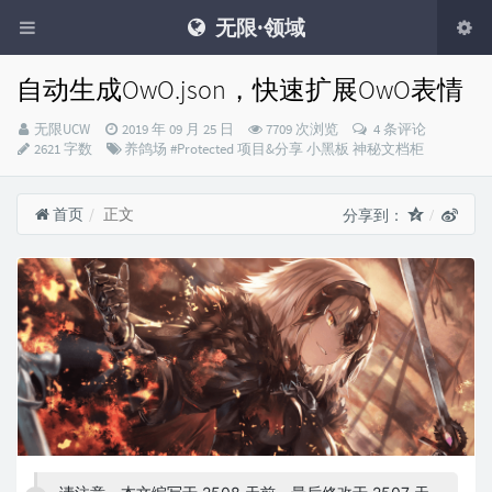
无限·领域
自动生成OwO.json，快速扩展OwO表情
Blog
发
无限UCW
2019 年 09 月 25 日
7709 次浏览
4 条评论
Master：
布
分
2621 字数
养鸽场
#Protected
项目&分享
小黑板
神秘文档柜
时
类：
间：
首页
正文
分享到：