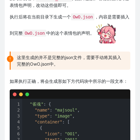
表情包声明，改动这些值即可。
执行后将在当前目录下生成一个
，内容是需要插入
OwO.json
到完整
中的这个表情包的声明。
OwO.json
这里生成的并不是完整的json文件，需要手动将其插入
完整的OwO.json中。
如果执行正确，将会生成形如下方代码块中所示的一段文本：
1
"雀魂"
: {

2
"name"
: 
"majsoul"
,

3
"type"
: 
"image"
,

4
"container"
: [

5
      {

6
"icon"
: 
"001"
,

7
"text"
: 
"001"