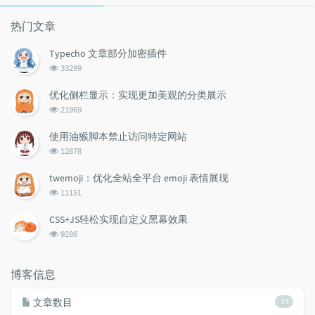
文
评
文
章
论
章
热门文章
Typecho 文章部分加密插件
浏
33299
览
次
优化侧栏显示：实现更加美观的分类展示
数:
浏
21969
览
次
使用油猴脚本禁止访问特定网站
数:
浏
12878
览
次
twemoji：优化全站全平台 emoji 表情展现
数:
浏
11151
览
次
CSS+JS轻松实现自定义黑幕效果
数:
浏
9286
览
次
数:
博客信息
文章数目
39