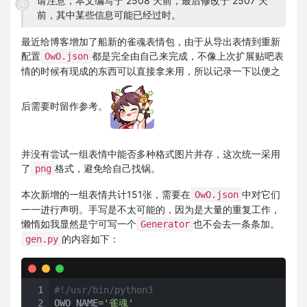
请注意，本文编写于 2508 天前，最后修改于 2507 天
前，其中某些信息可能已经过时。
最近给博客增加了船新的雀魂表情包，由于从导出表情到重新
配置
都是完全由自己来完成，不像上次扩展贴吧表
OwO.json
情的时候有现成的东西可以直接拿来用，所以记录一下以便之
后需要时留作参考。
并没有尝试一组表情中能否多种格式图片并存，这次统一采用
了
格式，避免给自己找锅。
png
本次新增的一组表情共计151张，需要在
中对它们
OwO.json
一一进行声明。手写是不太可能的，因为是大量的重复工作，
懒惰如我显然是宁可写一个
也不会去一条条加。
Generator
的内容如下：
gen.py
1
#!/usr/bin/python3
2
OWO_NAME=
'雀魂'