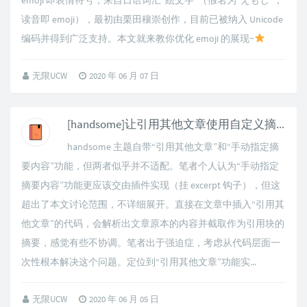
emoji 即表情符号，来自日语词汇“絵文字”（假名为“えもじ”，
读音即 emoji），最初由栗田穰崇创作，目前已被纳入 Unicode
编码并得到广泛支持。本文就来教你优化 emoji 的展现~
无限UCW
2020 年 06 月 07 日
[handsome]让引用其他文章使用自定义摘要
handsome 主题自带“引用其他文章”和“手动指定摘
要内容”功能，但两者似乎并不适配。笔者个人认为“手动指定
摘要内容”功能更应该交由插件实现（挂 excerpt 钩子），但这
超出了本文讨论范围，不详细展开。直接在文章中插入“引用其
他文章”的代码，会解析出文章原本的内容并截取作为引用块的
摘要，感觉有些不协调。笔者出于强迫症，考虑从代码层面一
次性根本解决这个问题。定位到“引用其他文章”功能实...
无限UCW
2020 年 06 月 05 日