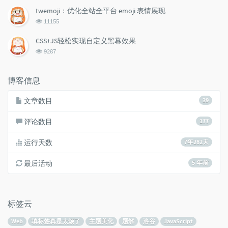
次
twemoji：优化全站全平台 emoji 表情展现
数:
浏
11155
览
次
CSS+JS轻松实现自定义黑幕效果
数:
浏
9287
览
次
数:
博客信息
文章数目
39
评论数目
177
运行天数
7年282天
最后活动
5 年前
标签云
Web
填标签真是太烦了
主题美化
题解
洛谷
JavaScript