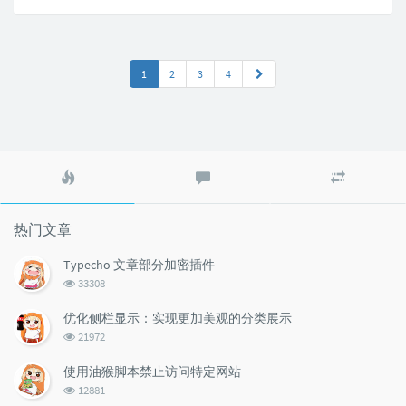
1
2
3
4
热
最
随
门
新
机
文
评
文
章
论
章
热门文章
Typecho 文章部分加密插件
浏
33308
览
次
优化侧栏显示：实现更加美观的分类展示
数:
浏
21972
览
次
使用油猴脚本禁止访问特定网站
数:
浏
12881
览