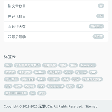
文章数目
39
评论数目
177
运行天数
7年282天
最后活动
5 年前
标签云
Web
填标签真是太烦了
主题美化
题解
洛谷
JavaScript
咕咕咕
速度优化
GitHub
动态规划
iCore
Python
PHP
过于简单
初音未来
Miku
区间DP
动漫
安全
深度优先搜索
DFS
暴力
线段树
CSS
#Protected
模拟
LIS
最长不降子序列
Fix
番剧
Copyright © 2018-2026
无限UCW
. All Rights Reserved. |
Sitemap