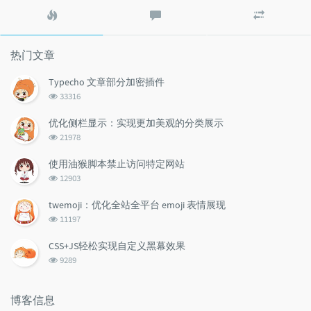
热
最
随
门
新
机
文
评
文
章
论
章
热门文章
Typecho 文章部分加密插件
浏
33316
览
次
优化侧栏显示：实现更加美观的分类展示
数:
浏
21978
览
次
使用油猴脚本禁止访问特定网站
数:
浏
12903
览
次
twemoji：优化全站全平台 emoji 表情展现
数:
浏
11197
览
次
CSS+JS轻松实现自定义黑幕效果
数:
浏
9289
览
次
数:
博客信息