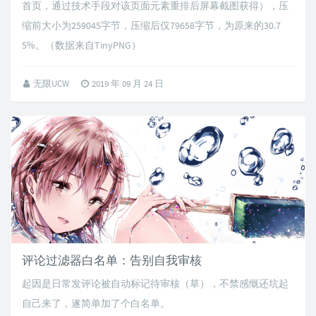
首页，通过技术手段对该页面元素重排后屏幕截图获得），压
缩前大小为259045字节，压缩后仅79658字节，为原来的30.7
5%。（数据来自TinyPNG）
无限UCW
2019 年 09 月 24 日
评论过滤器白名单：告别自我审核
起因是日常发评论被自动标记待审核（草），不禁感慨还坑起
自己来了，遂简单加了个白名单。